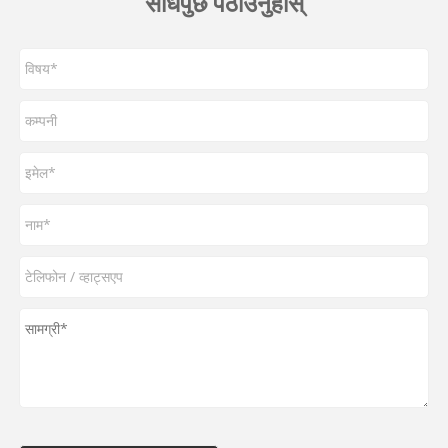
सोधपुछ पठाउनुहोस्